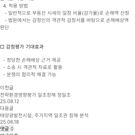
4. 적용 방법
- 일반적으로 부동산 시세의 일정 비율(감가율)로 손해액 산정
- 법원에서는 감정인의 객관적 감정서를 바탕으로 손해배상액
판단
□ 감정평가 기대효과
- 정당한 손해배상 근거 제공
- 소송 시 객관적 자료로 활용
- 분쟁의 합리적 해결 가능
이전글
전략환경영향평가 일조장해 정밀조
25.08.12
다음글
태양광발전시설, 주거지역 일조권 침해 분석
25.06.18
댓글
0