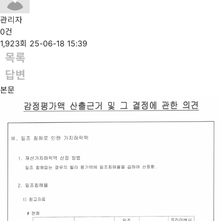
관리자
0건
1,923회
25-06-18 15:39
목록
답변
본문