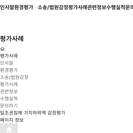
인사말
환경평가
소송/법원감정
평가사례
관련정보
수행실적
문
평가사례
평가사례
인사말
환경평가
소송/법원감정
평가사례
관련정보
수행실적
문의하기
일조권침해 가치하락액 감정평가
페이지 정보