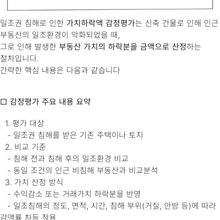
일조권 침해로 인한
가치하락액 감정평가
는 신축 건물로 인해 인근
부동산의 일조환경이 악화되었을 때,
그로 인해 발생한
부동산 가치의 하락분을 금액으로 산정
하는
절차입니다.
간략한 핵심 내용은 다음과 같습니다
□ 감정평가 주요 내용 요약
1. 평가 대상
- 일조권 침해를 받은 기존 주택이나 토지
2. 비교 기준
- 침해 전과 침해 후의 일조환경 비교
- 동일 조건의 인근 비침해 부동산과 비교분석
3. 가치 산정 방식
- 수익감소 또는 거래가치 하락분을 반영
- 일조침해의 정도, 면적, 시간, 침해 부위(거실, 안방 등)에 따라
감액률 차등 적용