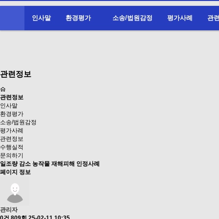
인사말
환경평가
소송/법원감정
평가사례
관
관련정보
관련정보
인사말
환경평가
소송/법원감정
평가사례
관련정보
수행실적
문의하기
일조량 감소 농작물 재해피해 인정사례
페이지 정보
관리자
0건
809회
25-02-11 10:35